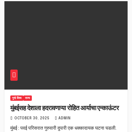
गुन्हे विश्व
राज्य
मुंबईसह देशाला हदरावणाऱ्या रोहित आर्याचा एन्काऊंटर
OCTOBER 30, 2025
ADMIN
मुंबई : पवई परिसरात गुरुवारी दुपारी एक धक्कादायक घटना घडली.