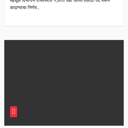
महसूल विभागाने राज्यभरात १,७०० पेक्षा जास्त तलाठी पदे भरून
काढण्याचा निर्णय…