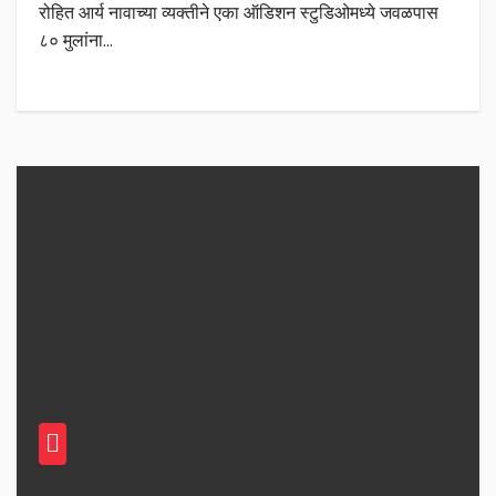
रोहित आर्य नावाच्या व्यक्तीने एका ऑडिशन स्टुडिओमध्ये जवळपास
८० मुलांना…