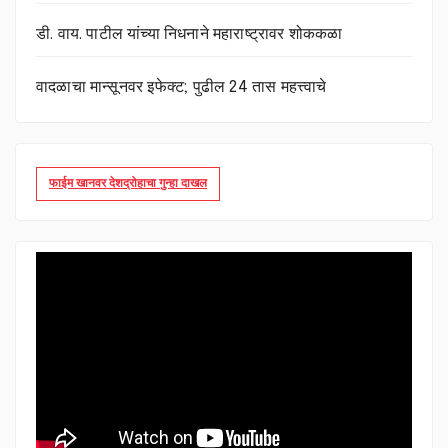
डी. वाय. पाटील यांच्या निधनाने महाराष्ट्रावर शोककळा
वादळाचा मान्सूनवर इफेक्ट; पुढील 24 तास महत्त्वाचे
फाईम खानवर देशद्रोहाचा गुन्हा दाखल