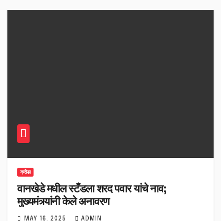
क्रीडा
वानखेडे मधील स्टँडला शरद पवार यांचे नाव;
मुख्यमंत्र्यांनी केले अनावरण
MAY 16, 2025
ADMIN