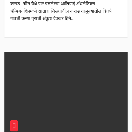
कराड : चीन येथे पार पडलेल्या आशियाई ॲथलेटिक्स
चॅम्पियनशिपमध्ये सातारा जिल्ह्यातील कराड तालुक्यातील किरपे
गावची कन्या प्राची अंकुश देवकर हिने…