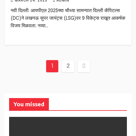
MARCH 24, 2025
ADMIN
नवी दिल्ली: आयपीएल 2025च्या चौथ्या सामन्यात दिल्ली कॅपिटल्स
(DC)ने लखनऊ सुपर जायंट्स (LSG)वर 9 विकेट्स राखून आकर्षक
विजय मिळवला. नव्या…
Posts
1
2
pagination
You missed