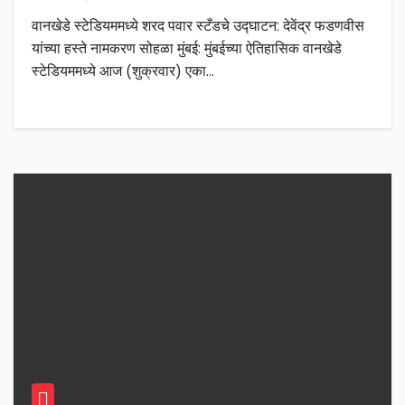
वानखेडे स्टेडियममध्ये शरद पवार स्टँडचे उद्घाटन: देवेंद्र फडणवीस
यांच्या हस्ते नामकरण सोहळा मुंबई: मुंबईच्या ऐतिहासिक वानखेडे
स्टेडियममध्ये आज (शुक्रवार) एका…