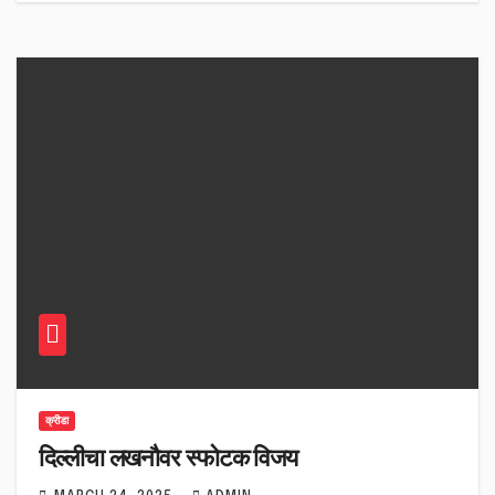
क्रीडा
दिल्लीचा लखनौवर स्फोटक विजय