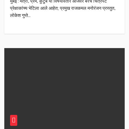
मुंबई : मैत्री, प्रेम, कुटुंब या विषयावतार आजवर बरेच चित्रपट
प्रेक्षाकांच्य भेटिला आले आहेत; प्रमुख राजकमल मनोरंजन प्रस्तुत,
लोकेश गुप्ते…