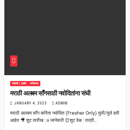
नोकरी / उद्योग
मनोरंजन
मराठी अलबम सॉंगसाठी नवोदितांना संधी
JANUARY 4, 2023
ADMIN
मराठी अलबम सॉंग करिता नवोदित (Fresher Only) मुली/मुले हवी
आहेत 🎥 शुट तारीख : ७ जानेवारी ⏰शुट वेळ : रात्री…