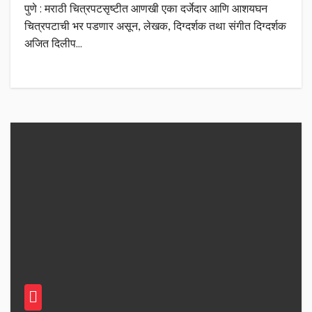
पुणे : मराठी चित्रपटसृष्टीत आणखी एका दर्जेदार आणि आशयघन
चित्रपटाची भर पडणार असून, लेखक, दिग्दर्शक तथा संगीत दिग्दर्शक
अजित दिलीप…