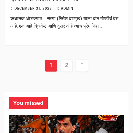
DECEMBER 31, 2022
ADMIN
कथानक थोडक्यात – सत्या (रितेश देशमुख) याला दोन गोष्टींचं वेड
आहे. एक आहे क्रिकेट आणि दुसरं आहे त्याचं प्रेम निशा…
Posts
1
2
pagination
You missed