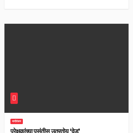
मनोरंजन
प्रेक्षकांच्या पसंतीस उतरतोय ‘वेड’