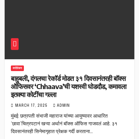
मनोरंजन
बाहुबली, दंगलचा रेकॉर्ड मोडत ३१ दिवसानंतरही बॉक्स
ऑफिसवर ‘Chhaava’ची यशस्वी घोडदौड, कमावला
इतक्या कोटींचा गल्ला
MARCH 17, 2025
ADMIN
मुंबई: छत्रपती संभाजी महाराज यांच्या आयुष्यावर आधारित
‘छावा’चित्रपटानं खऱ्या अर्थानं बॉक्स ऑफिस गाजवलं आहे. ३१
दिवसानंतरही सिनेमागृहात प्रेक्षक गर्दी करताना…