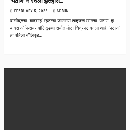
‘पठाण’ ने रचला इतिहास..
FEBRUARY 5, 2023
ADMIN
बालीवूडचा ‘बादशाह’ म्हटल्या जाणाऱ्या शाहरुख खानचा ‘पठाण’ हा
बाक्स ऑफिसवर बॉलिवूडचा सर्वात मोठा चित्रपट बनला आहे. ‘पठाण’
हा पहिला बॉलिवूड…