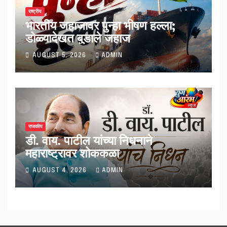
राष्ट्रीय
भारतीय जहाजावर पुन्हा भीषण हल्ला;
डोळ्यादेखत बुडाले जहाज
AUGUST 5, 2026
ADMIN
राजकीय
डी. वाय. पाटील यांच्या निधनाने
महाराष्ट्रावर शोककळा
AUGUST 4, 2026
ADMIN