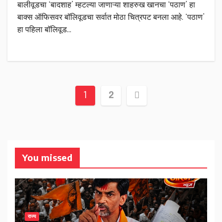
बालीवूडचा ‘बादशाह’ म्हटल्या जाणाऱ्या शाहरुख खानचा ‘पठाण’ हा
बाक्स ऑफिसवर बॉलिवूडचा सर्वात मोठा चित्रपट बनला आहे. ‘पठाण’
हा पहिला बॉलिवूड…
Posts
1
2
pagination
You missed
राज्य