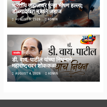
भारतीय जहाजावर पुन्हा भीषण हल्ला;
डोळ्यादेखत बुडाले जहाज
AUGUST 5, 2026
ADMIN
राजकीय
डी. वाय. पाटील यांच्या निधनाने
महाराष्ट्रावर शोककळा
AUGUST 4, 2026
ADMIN