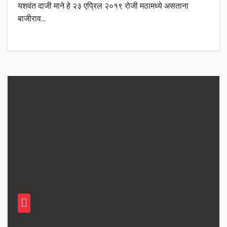
यशवंत दाजी माने हे २३ एप्रिल २०१९ रोजी मठामध्ये असताना
बाजीराव…