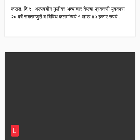
कराड, दि.९ : अल्पवयीन मुलीवर अत्याचार केल्या प्रकरणी युवकास
२० वर्षे सक्तमजुरी व विविध कलमांन्वये १ लाख ४५ हजार रुपये…