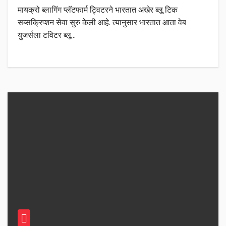
मायक्रो ब्लागिंग प्लॅटफार्म ट्विटरने भारतात अखेर ब्लू टिक
सब्सक्रिप्शन सेवा सुरु केली आहे. त्यानुसार भारतात आता वेब
युजर्सला टविटर ब्लू…