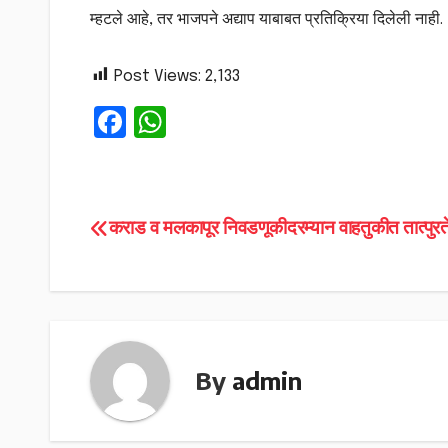
म्हटले आहे, तर भाजपने अद्याप याबाबत प्रतिक्रिया दिलेली नाही.
Post Views:
2,133
F
W
a
h
c
a
e
ts
Post
कराड व मलकापूर निवडणूकीदरम्यान वाहतुकीत तात्पुर
b
A
navigation
o
p
o
p
k
By
admin