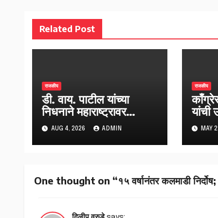
Related Post
राजकीय
राजकीय
डी. वाय. पाटील यांच्या
काँग्र
निधनाने महाराष्ट्रावर
यांची 
शोककळा
AUG 4, 2026
ADMIN
MAY 2
One thought on “१५ वर्षानंतर कलमाडी निर्दोष; ED
दिलीप वरुडे
says: