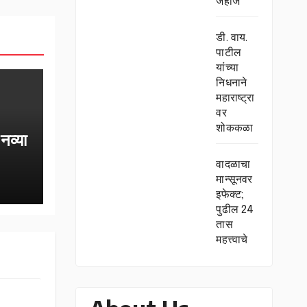
जहाज
डी. वाय.
पाटील
यांच्या
निधनाने
महाराष्ट्रा
वर
शोककळा
नव्या
वादळाचा
मान्सूनवर
इफेक्ट;
पुढील 24
तास
महत्त्वाचे