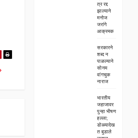
त्र रद्द
झाल्याने
मनोज
जरांगे
आक्रमक
सरकारने
शब्द न
पाळल्याने
सोनम
वांगचुक
नाराज
भारतीय
जहाजावर
पुन्हा भीषण
हल्ला;
डोळ्यादेख
त बुडाले