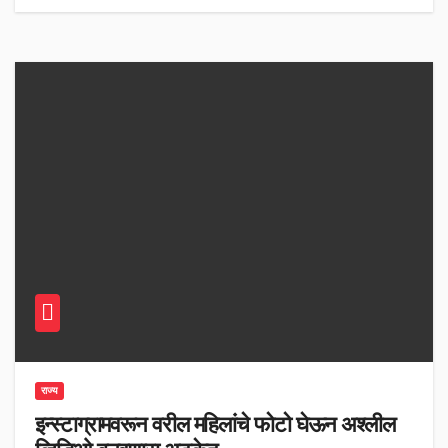
राज्य
इन्स्टाग्रामवरून वरील महिलांचे फोटो घेऊन अश्लील