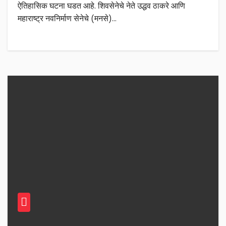
ऐतिहासिक घटना घडत आहे. शिवसेनेचे नेते उद्धव ठाकरे आणि
महाराष्ट्र नवनिर्माण सेनेचे (मनसे)…