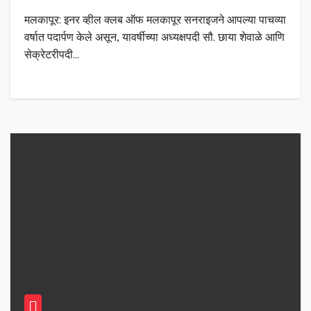
मलकापूर: इनर व्हील क्लब ऑफ मलकापूर सनराइजने आपल्या पाचव्या
वर्षात पदार्पण केले असून, यावर्षीच्या अध्यक्षपदी सौ. छाया शेवाळे आणि
सेक्रेटरीपदी…