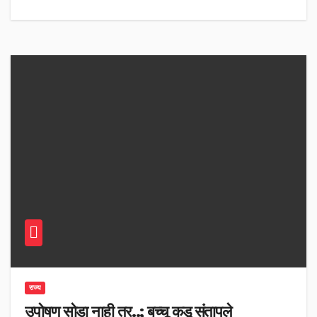
राज्य
उपोषण सोडा नाही तर..; बच्चू कडू संतापले