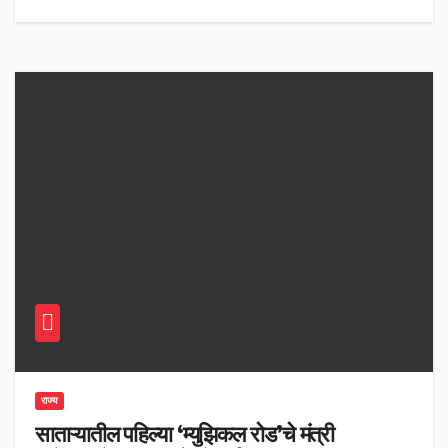
राज्य
साताऱ्यातील पहिल्या ‘म्युझिकल रोड’चे मंत्री