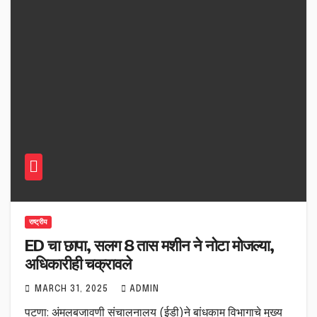
राष्ट्रीय
ED चा छापा, सलग 8 तास मशीन ने नोटा मोजल्या,
अधिकारीही चक्रावले
MARCH 31, 2025
ADMIN
पटणा: अंमलबजावणी संचालनालय (ईडी)ने बांधकाम विभागाचे मुख्य