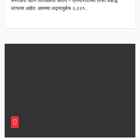
सत्ताधारी आणि विरोधकांत आरोप – प्रत्यारोपाच्या तोफा धडाडू
लागल्या आहेत. आमच्या लढ्यामुळेच २,२२१…