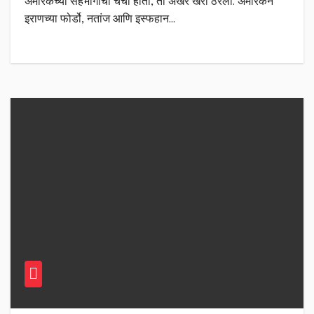
अमेरिकेच्या सहभागाची चर्चा होती, ती अखेर खरी ठरली. अमेरिकेने
इराणच्या फोर्डो, नतांज आणि इस्फहान…