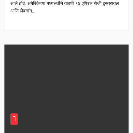
आले होते. अमेरिकेच्या मध्यस्थीने यावर्षी १६ एप्रिल रोजी इस्त्रायल
आणि लेबनॉन…