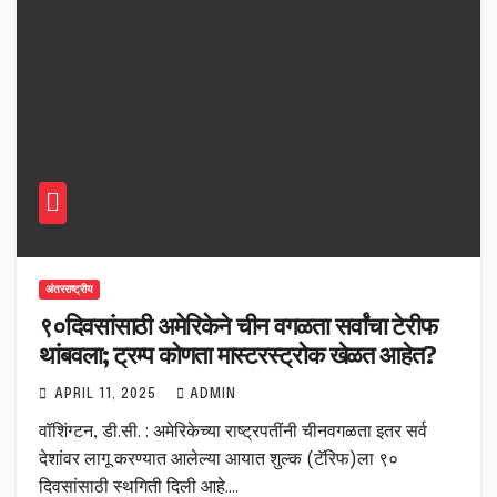
अंतरराष्ट्रीय
९०दिवसांसाठी अमेरिकेने चीन वगळता सर्वांचा टेरीफ
थांबवला; ट्रम्प कोणता मास्टरस्ट्रोक खेळत आहेत?
APRIL 11, 2025
ADMIN
वॉशिंग्टन, डी.सी. : अमेरिकेच्या राष्ट्रपतींनी चीनवगळता इतर सर्व
देशांवर लागू करण्यात आलेल्या आयात शुल्क (टॅरिफ)ला ९०
दिवसांसाठी स्थगिती दिली आहे.…