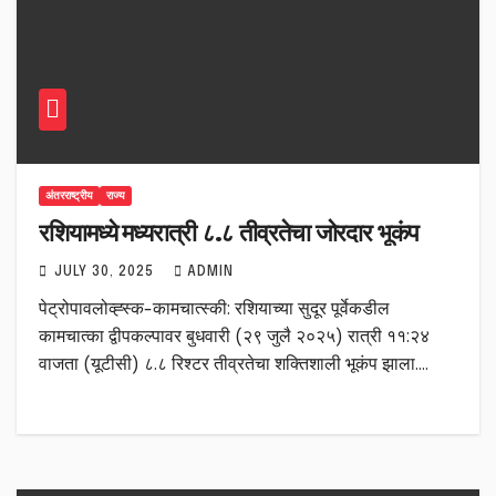
अंतरराष्ट्रीय
राज्य
रशियामध्ये मध्यरात्री ८.८ तीव्रतेचा जोरदार भूकंप
JULY 30, 2025
ADMIN
पेट्रोपावलोव्ह्स्क-कामचात्स्की: रशियाच्या सुदूर पूर्वेकडील
कामचात्का द्वीपकल्पावर बुधवारी (२९ जुलै २०२५) रात्री ११:२४
वाजता (यूटीसी) ८.८ रिश्टर तीव्रतेचा शक्तिशाली भूकंप झाला.…