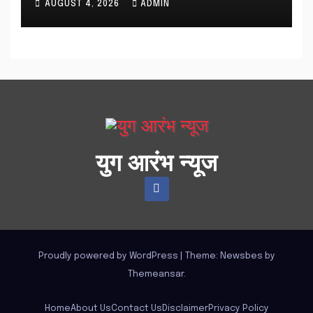
AUGUST 4, 2026
ADMIN
युग आरंभ न्यूज
Proudly powered by WordPress
|
Theme:
Newsbes
by
Themeansar
.
Home
About Us
Contact Us
Disclaimer
Privacy Policy