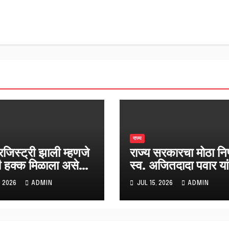
राज्य
जिस्ट्री झाली म्हणजे
राज्य सरकारचा मोठा निर
 हक्क मिळाला असे
स्व. अजितदादा पवार या
जयंती आता शासकीय
, 2026
ADMIN
JUL 15, 2026
ADMIN
स्तरावर साजरी होणार