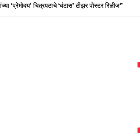
ा ‘प्रेमोदय’ चित्रपटाचे ‘वंटास’ टीझर पोस्टर रिलीज”