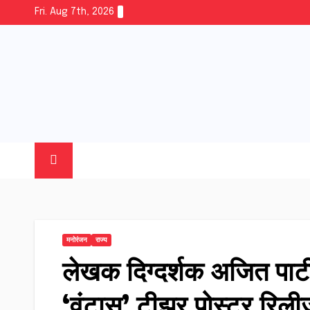
Skip
Fri. Aug 7th, 2026
to
content
मनोरंजन
राज्य
लेखक दिग्दर्शक अजित पाटील
‘वंटास’ टीझर पोस्टर रिली