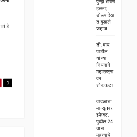
कांना
पुन्हा भीषण
हल्ला;
डोळ्यादेख
त बुडाले
ावं हे
जहाज
डी. वाय.
पाटील
यांच्या
निधनाने
महाराष्ट्रा
वर
शोककळा
वादळाचा
मान्सूनवर
इफेक्ट;
पुढील 24
तास
महत्त्वाचे