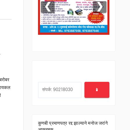
❮
❯
र
Search
ाबरोबर
 सायकल
📱
ी
कुणबी प्रमाणपत्र रद्द झाल्याने मनोज जरांगे
आक्रमक