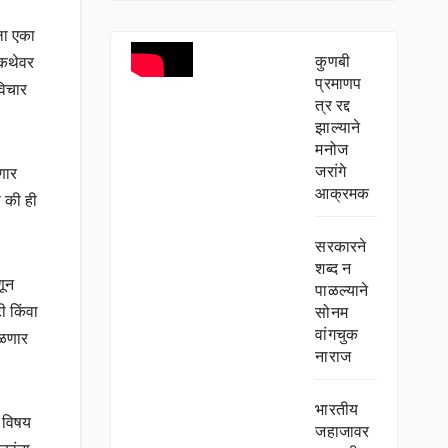
ला एका
कुणबी
 कथेवर
प्रमाणप
विचार
त्र रद्द
झाल्याने
मनोज
जरांगे
णार
आक्रमक
ा की ही
सरकारने
शब्द न
णून
पाळल्याने
ी किंवा
सोनम
वांगचुक
तळणार
नाराज
भारतीय
न विषय
जहाजावर