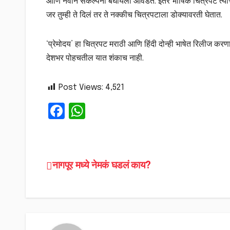
आणि नवीन संकल्पना बघायला आवडते. इतर भाषिक चित्रपट त्यांच्य
जर तुम्ही ते दिलं तर ते नक्कीच चित्रपटाला डोक्यावरती घेतात.
‘प्रेमोदय’ हा चित्रपट मराठी आणि हिंदी दोन्ही भाषेत रिलीज करणार 
देशभर पोहचतील यात शंकाच नाही.
Post Views:
4,521
F
W
a
h
c
a
e
ts
Post
नागपूर मध्ये नेमकं घडलं काय?
b
A
navigation
o
p
o
p
k