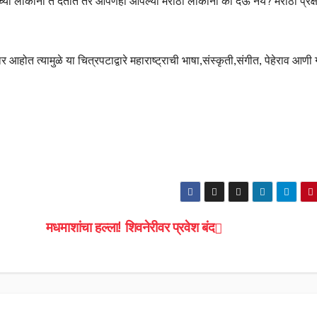
ा लोकांना ते देतात तर आपणही आपल्या मराठी लोकांना का देऊ नये? मराठी प्रेक्ष
आहोत त्यामुळे या चित्रपटाद्वारे महाराष्ट्राची भाषा,संस्कृती,संगीत, पेहेराव आणी ग
मधमाशांचा हल्ला! शिवनेरीवर प्रवेश बंद