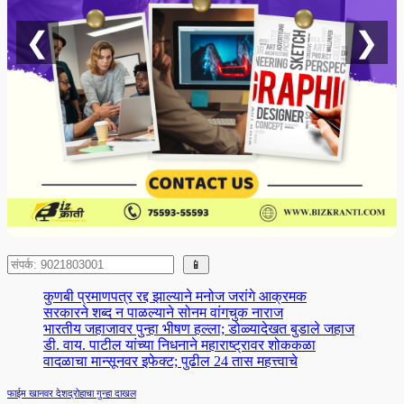
❮
❯
Search
📱
कुणबी प्रमाणपत्र रद्द झाल्याने मनोज जरांगे आक्रमक
सरकारने शब्द न पाळल्याने सोनम वांगचुक नाराज
भारतीय जहाजावर पुन्हा भीषण हल्ला; डोळ्यादेखत बुडाले जहाज
डी. वाय. पाटील यांच्या निधनाने महाराष्ट्रावर शोककळा
वादळाचा मान्सूनवर इफेक्ट; पुढील 24 तास महत्त्वाचे
फाईम खानवर देशद्रोहाचा गुन्हा दाखल