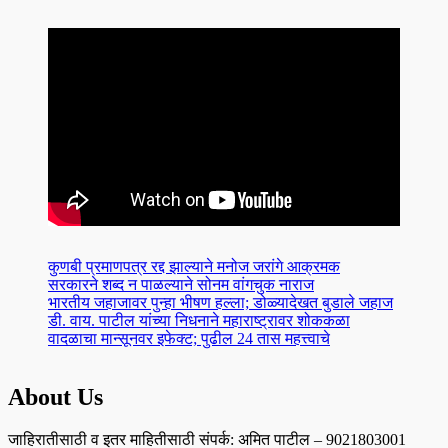
कुणबी प्रमाणपत्र रद्द झाल्याने मनोज जरांगे आक्रमक
सरकारने शब्द न पाळल्याने सोनम वांगचुक नाराज
भारतीय जहाजावर पुन्हा भीषण हल्ला; डोळ्यादेखत बुडाले जहाज
डी. वाय. पाटील यांच्या निधनाने महाराष्ट्रावर शोककळा
वादळाचा मान्सूनवर इफेक्ट; पुढील 24 तास महत्त्वाचे
About Us
जाहिरातीसाठी व इतर माहितीसाठी संपर्क: अमित पाटील – 9021803001