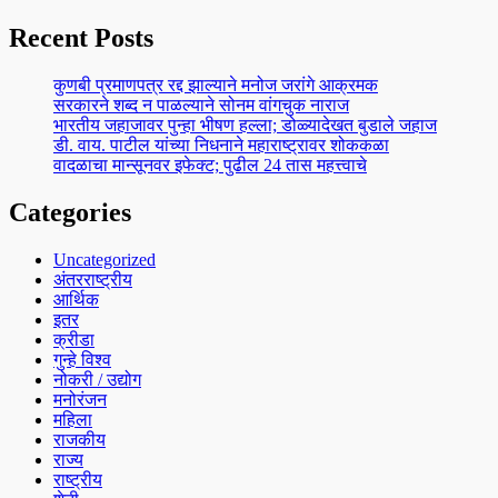
Recent Posts
कुणबी प्रमाणपत्र रद्द झाल्याने मनोज जरांगे आक्रमक
सरकारने शब्द न पाळल्याने सोनम वांगचुक नाराज
भारतीय जहाजावर पुन्हा भीषण हल्ला; डोळ्यादेखत बुडाले जहाज
डी. वाय. पाटील यांच्या निधनाने महाराष्ट्रावर शोककळा
वादळाचा मान्सूनवर इफेक्ट; पुढील 24 तास महत्त्वाचे
Categories
Uncategorized
अंतरराष्ट्रीय
आर्थिक
इतर
क्रीडा
गुन्हे विश्व
नोकरी / उद्योग
मनोरंजन
महिला
राजकीय
राज्य
राष्ट्रीय