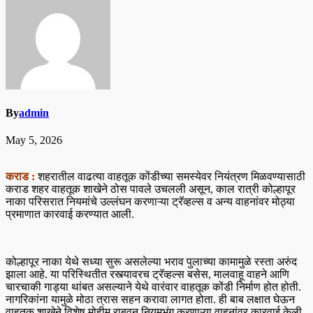
By
admin
May 5, 2026
कराड :
शहरातील वाढत्या वाहतूक कोंडीच्या समस्येवर नियंत्रण मिळवण्यासाठी
कराड शहर वाहतूक शाखेने ठोस पावले उचलली असून, काल रात्री कोल्हापूर
नाका परिसरात नियमांचे उल्लंघन करणाऱ्या ट्रॅव्हल्स व अन्य वाहनांवर मोठ्या
प्रमाणात कारवाई करण्यात आली.
कोल्हापूर नाका येथे सध्या सुरू असलेल्या भराव पुलाच्या कामामुळे रस्ता अरुंद
झाला आहे. या परिस्थितीत रस्त्यावरच ट्रॅव्हल्स बसेस, मालवाहू वाहने आणि
चारचाकी गाड्या थांबत असल्याने येथे वारंवार वाहतूक कोंडी निर्माण होत होती.
नागरिकांना यामुळे मोठा त्रास सहन करावा लागत होता. ही बाब लक्षात घेऊन
वाहतूक शाखेने विशेष मोहीम राबवून नियमभंग करणाऱ्या वाहनांवर कारवाई केली.