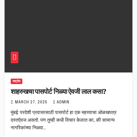
राष्ट्रीय
शाहरुखचा पासपोर्ट निळ्या ऐवजी लाल कसा?
MARCH 27, 2025
ADMIN
मुंबई: परदेशी प्रवासासाठी पासपोर्ट हा एक महत्त्वाचा ओळखपत्र
दस्तऐवज असतो. पण तुम्ही कधी विचार केलात का, की सामान्य
नागरिकांच्या निळ्या…