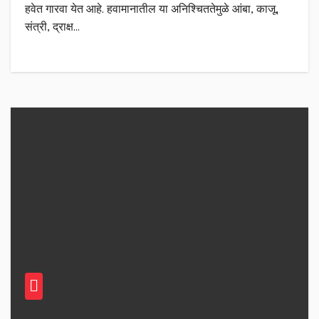
हवेत गारवा येत आहे. हवामानातील या अनिश्चिततेमुळे आंबा, काजू,
संत्री, द्राक्ष…