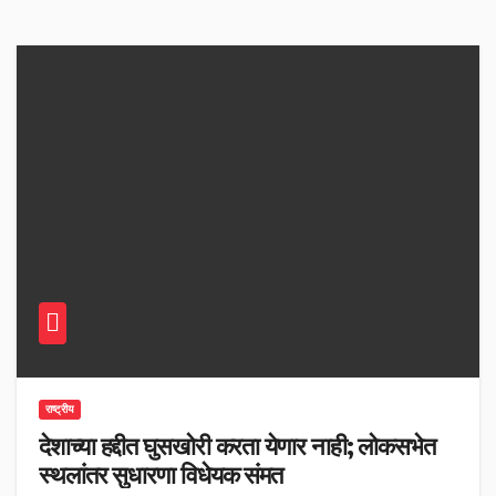
राष्ट्रीय
देशाच्या हद्दीत घुसखोरी करता येणार नाही; लोकसभेत
स्थलांतर सुधारणा विधेयक संमत