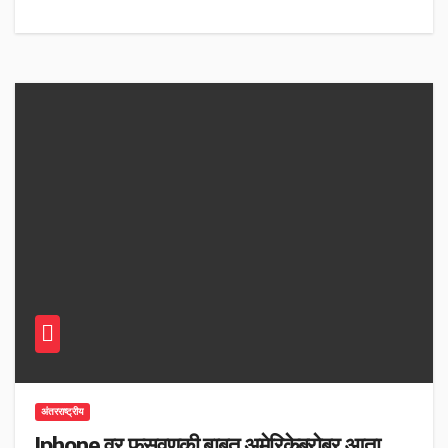
अंतरराष्ट्रीय
Iphone वर फसवणुकी बाबत अमेरिकेबरोबर आता