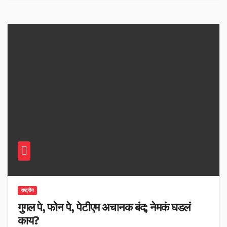
राष्ट्रीय
गुगल पे, फोन पे, पेटीएम अचानक बंद; नेमकं घडलं
काय?