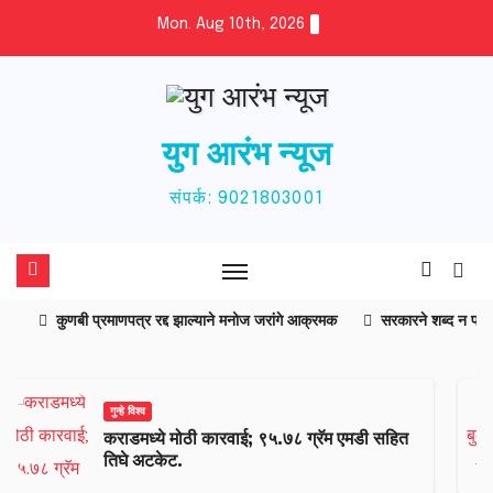
Skip
Mon. Aug 10th, 2026
to
content
युग आरंभ न्यूज
संपर्क: 9021803001
कुणबी प्रमाणपत्र रद्द झाल्याने मनोज जरांगे आक्रमक
सरकारने शब्द न पाळ
गुन्हे विश्व
कर्ण कर्कश बुलेटस्वारांवर कराड पोलिसांची कारवाई