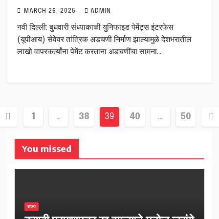
MARCH 26, 2025
ADMIN
नवी दिल्ली: बुधवारी संध्याकाळी युनिफाइड पेमेंट्स इंटरफेस
(यूपीआय) सेवेवर तांत्रिक अडचणी निर्माण झाल्यामुळे देशभरातील
लाखो वापरकर्त्यांना पेमेंट करताना अडचणींचा सामना…
Posts
1
…
38
39
40
…
50
pagination
You missed
राज्य