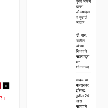
पुन्हा भीषण
हल्ला;
डोळ्यादेख
त बुडाले
जहाज
डी. वाय.
पाटील
यांच्या
निधनाने
महाराष्ट्रा
वर
शोककळा
वादळाचा
मान्सूनवर
इफेक्ट;
पुढील 24
ा?
तास
महत्त्वाचे