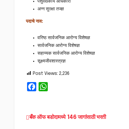
पशुवैद्यकीय अधिकारी
अन्न सुरक्षा तज्ज्ञ
पदाचे नाव:
वरिष्ठ सार्वजनिक आरोग्य विशेषज्ञ
सार्वजनिक आरोग्य विशेषज्ञ
सहाय्यक सार्वजनिक आरोग्य विशेषज्ञ
सूक्ष्मजीवशास्त्रज्ञ
Post Views:
2,236
F
W
a
h
c
a
e
ts
Post
बँक ऑफ बडोदामध्ये 146 जागांसाठी भरती
b
A