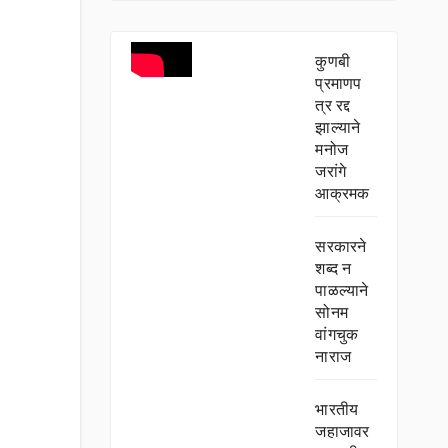
कुणबी
प्रमाणप
त्र रद्द
झाल्याने
मनोज
जरांगे
आक्रमक
सरकारने
शब्द न
पाळल्याने
सोनम
वांगचुक
नाराज
भारतीय
जहाजावर