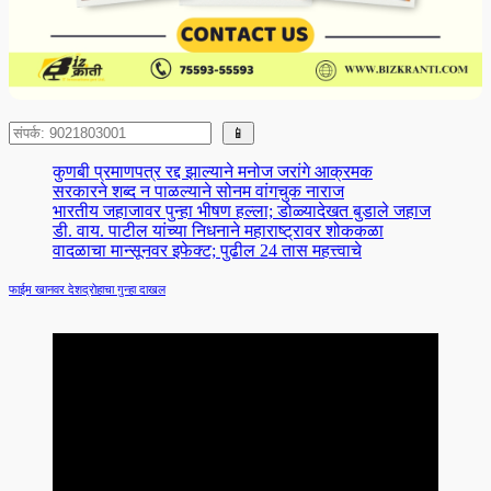
Search
📱
कुणबी प्रमाणपत्र रद्द झाल्याने मनोज जरांगे आक्रमक
सरकारने शब्द न पाळल्याने सोनम वांगचुक नाराज
भारतीय जहाजावर पुन्हा भीषण हल्ला; डोळ्यादेखत बुडाले जहाज
डी. वाय. पाटील यांच्या निधनाने महाराष्ट्रावर शोककळा
वादळाचा मान्सूनवर इफेक्ट; पुढील 24 तास महत्त्वाचे
फाईम खानवर देशद्रोहाचा गुन्हा दाखल