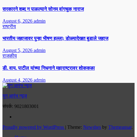
सरकारने शब्द न पाळल्याने सोनम वांगचुक नाराज
August 6, 2026
admin
राष्ट्रीय
भारतीय जहाजावर पुन्हा भीषण हल्ला; डोळ्यादेखत बुडाले जहाज
August 5, 2026
admin
राजकीय
डी. वाय. पाटील यांच्या निधनाने महाराष्ट्रावर शोककळा
August 4, 2026
admin
युग आरंभ न्यूज
संपर्क: 9021803001
Proudly powered by WordPress
|
Theme:
Newsbes
by
Themeansar
.