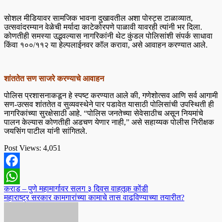
सोशल मीडियावर सामजिक भावना दुखावतील अशा पोस्ट्स टाळाव्यात,
उत्सवांदरम्यान वेळेची मर्यादा काटेकोरपणे पाळावी यावरही त्यांनी भर दिला.
कोणतीही समस्या उद्भवल्यास नागरिकांनी थेट कुंडल पोलिसांशी संपर्क साधावा
किंवा १००/११२ या हेल्पलाईनवर कॉल करावा, असे आवाहन करण्यात आले.
शांततेत सण साजरे करण्याचे आवाहन
पोलिस प्रशासनाकडून हे स्पष्ट करण्यात आले की, गणेशोत्सव आणि सर्व आगामी
सण-उत्सव शांततेत व सुव्यवस्थेने पार पडावेत यासाठी पोलिसांची उपस्थिती ही
नागरिकांच्या सुरक्षेसाठी आहे. “पोलिस जनतेच्या सेवेसाठीच असून नियमांचे
पालन केल्यास कोणतीही अडचण येणार नाही,” असे सहाय्यक पोलीस निरीक्षक
जयसिंग पाटील यांनी सांगितले.
Post Views:
4,051
Facebook
Post
कराड – पुणे महामार्गावर सलग ३ दिवस वाहतूक कोंडी
WhatsApp
महाराष्ट्र सरकार कामगारांच्या कामाचे तास वाढविण्याच्या तयारीत?
navigation